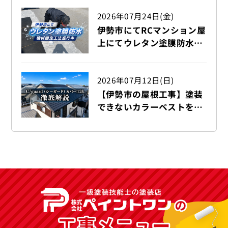
2026年07月24日(金)
伊勢市にてRCマンション屋
上にてウレタン塗膜防水機
械固定工法を行っておりま
す！！
2026年07月12日(日)
【伊勢市の屋根工事】塗装
できないカラーベストを
C/guard（シーガード）で
カバー工法 徹底解説！！