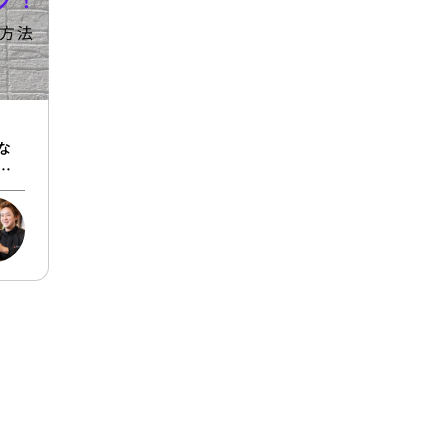
な
原
具合
にま
住ま
材の
の防
リン
備え
いっ
考え
こる