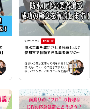
お知らせ
2025.11.23
て
防水工事を成功させる極意とは？
市】
伊勢市で信頼できる業者選びの新
常識
する
住まいの防水工事って何をする？どんな業者が
皮」
請け負ってくれる？防水工事とは、建物の屋
から
根、ベランダ、バルコニーなど雨水が侵入する
壁材
可能性のある箇所に、水の浸入を防ぐための
ーリ
『防水層』をつくる工事です。加えて、外壁塗
所で
装では必ずと言っていいほど行うシーリング
れる
（コーキング）工事も防水工事の一種になりま
きて
す。防水工事にはウレタン防水、FRP防水、シ
ある
ート防水などいろんな種類があり、建物の形状
など
や工事する面積、求められる機能に合わせて最
ーン
適なものを選びます。防水工事はどんな業者が
やってくれる？住まい