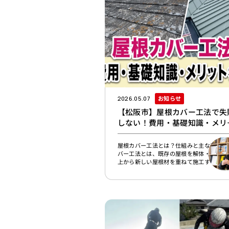
ーナーや管理者は、雨漏りの連絡を受けた
害状況を確認します。確認したいポイント
記の
お知らせ
2026.05.07
【松阪市】屋根カバー工法で失
しない！費用・基礎知識・メリ
トを解説
屋根カバー工法とは？仕組みと主な工法屋
バー工法とは、既存の屋根を解体・撤去せ
上から新しい屋根材を重ねて施工する屋根
ォームです。「重ね葺き」と呼ばれること
り、主にスレート屋根やコロニアル屋根の
ォームで採用されます。屋根カバー工法は
本的に下記のような手順で施工します。1.
場設置2. 既存屋根を高圧洗浄3. 棟板金・
えなどの撤去4. 必要に応じて下地処理を
5. 下葺き：既存屋根の上にルーフィング
水シー