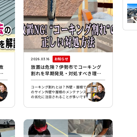
ら被
なケースもあります。まずは、どの部分にどの
は下
ような補修が必要になりやすいのかを整理して
おきまし
お知らせ
2026.03.16
敗
放置は危険？伊勢市でコーキング
ッ
割れを早期発見・対処すべき理由
とは
根カ
コーキング割れとは？外壁・屋根で起こる劣化
ず、
のサイン外壁や屋根のメンテナンスでは、塗装
リフ
の劣化に注目されることが多いですが、実はコ
もあ
ーキングの状態もとても大切です。ここではま
リフ
ず、コーキングがどのような役割を持っている
、基
のか、そしてなぜ割れが発生するのかを見てい
 足
きましょう。コーキングの大切な役割とは？コ
雨押
ーキングとは、屋根材や外壁材などの隙間を埋
行う
める、弾力のある樹脂材のことです。シーリン
（防
グと呼ばれることもあります。屋根・外壁周り
でコーキングが使用されているのは、外壁材