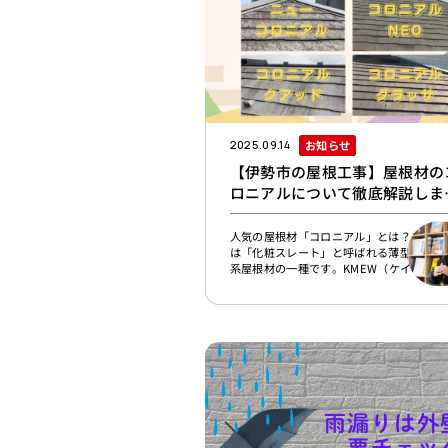
お知らせ
2025.09.14
【伊勢市の屋根工事】屋根材の
ロニアルについて徹底解説しま
す！
人気の屋根材「コロニアル」とは？コロニ
は「化粧スレート」と呼ばれる薄型のセメ
系屋根材の一種です。KMEW（ケイミュー
式会社が製造・販売している「カラーベス
という化粧スレート製品シリーズの中に含
ます。スレートというは、本来は薄くスラ
した粘板岩（つまり石材）屋根材にしたも
で、ヨーロッパなどで古くから愛用されて
屋根材を指します。コロニアルを含め、近
日本でスレートとよばれている屋根材のほ
どは天然の石材ではなく、セメントと繊維
を混