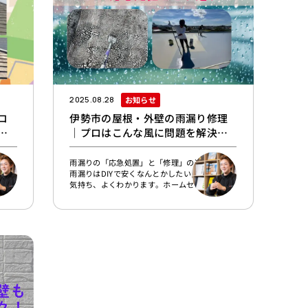
お知らせ
2025.08.28
コ
伊勢市の屋根・外壁の雨漏り修理
｜プロはこんな風に問題を解決し
ます！
アル
雨漏りの「応急処置」と「修理」の違いとは？
ント
雨漏りはDIYで安くなんとかしたい…そんなお
）株
気持ち、よくわかります。ホームセンターやネ
ト」
ットショップでは「雨漏り修理」と検索すると
まれ
便利そうなアイテムがたくさん出てきますよ
イス
ね。でも下記のように「応急処置」と「修理」
の
は基本的に別物です。応急処置…一時的に雨漏
きた
りを止めること修理…雨漏りの根本原因を解決
年の
し、雨漏りが起きないようにすることホームセ
とん
ンターなどでグッズを揃え、DIYで雨漏りを解
素材
決しようとするのは“応急