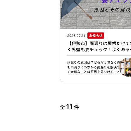
お知らせ
2025.07.21
【伊勢市】雨漏りは屋根だけで
く外壁も要チェック！よくある
因とその解決方法
雨漏りの原因は？屋根だけでなく外壁の不
も雨漏りにつながる雨漏りを解決するため
ず大切なことは原因を見つけることです。
いは基本的に、屋根材外壁材屋根材・外壁
下の防水シート塗装窓・ドアなどの開口部
水パッキン隙間を埋めるコーキング（シー
グ）防水層などによって十分な防水機能を
ています。雨漏りがするということはこう
た機能に何らかの問題が起きていることが
11
られます。もしかすると雨漏りは屋根で起
全
件
もの、というイメージを持たれる