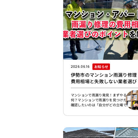
限りません。コンクリートの細かなひび割
防水層の浮き、排水口周辺の劣化、立ち上
部分の切れ、過去に補修した部分の剥がれ
ど、複数の原因が重なって雨漏
お知らせ
2026.06.16
伊勢市のマンション雨漏り修理
費用相場と失敗しない業者選び
マンションで雨漏り発見！まずやるべきこ
何？マンションで雨漏りを見つけたら、最
確認したいのは「自分がどの立場で対応す
きか」です。オーナー・管理者・賃貸の入
者・分譲マンションの居住者などそれぞれ
場で、まず行うべきことが変わってきます
漏りの被害を広げないようにしながら、自
立場に合った相手へ連絡しましょう。オー
ー・管理者が行うべき対処方法マンション