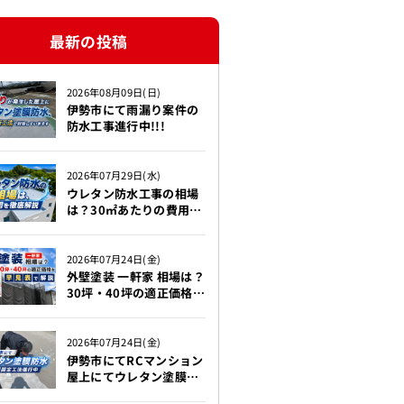
最新の投稿
2026年08月09日(日)
伊勢市にて雨漏り案件の
防水工事進行中!!!
2026年07月29日(水)
ウレタン防水工事の相場
は？30㎡あたりの費用を
徹底解説!!!【伊勢市】
2026年07月24日(金)
外壁塗装 一軒家 相場は？
30坪・40坪の適正価格を
早見表で解説【伊勢市】
2026年07月24日(金)
伊勢市にてRCマンション
屋上にてウレタン塗膜防
水機械固定工法を行って