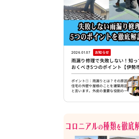
お知らせ
2026.01.07
雨漏り修理で失敗しない！知っ
おくべき5つのポイント【伊勢
ポイント①：雨漏りとは？その原因を理解
住宅の外壁や屋根のことを建築用語で「外
と言います。外皮の重要な役割の一つは雨
住まいを守ること。そのために屋根材・外
の下に防水シートを張り巡らし、隙間はシ
ングでしっかり塞ぎます。複雑な形状の箇
は特に「雨仕舞い（あめじまい）」と呼ば
防水加工を念入りに行います。雨漏りが起
いるなら、外壁や屋根周りに劣化や破損が
ことが予想されます。施工不良や自然災害
で防水機能に問題が起きているというパタ
もあります。