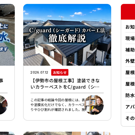
お知
現場
補助
外壁
屋根
お知らせ
2026.07.12
事
【伊勢市の屋根工事】塗装できな
屋根
いカラーベストをC/guard（シー
ガード）でカバー工法 徹底解
防水
説！！
濱口
この記事の結論今回の屋根には、表面の色あせ
ず反
や塗膜劣化だけでなく、カラーベスト本体の反
アパ
も直
りやひび割れが確認されました。施工事例はこ
、ひ
ちらです。外壁塗装とシーガード屋根カバー工
その
、上
法｜築30年住宅の施工事例【伊勢市】屋根塗装
われ
は屋根材の表面を保護する工事であり、すでに
事で
発生している反りやひび割れを元に戻すことは
とは
できません。そこで今回は、塗装ではなく、既