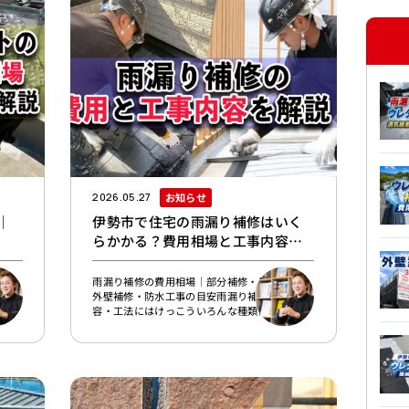
れ、
存のカラーベストを鋼板屋根材で覆う
がり
C/guard（シーガード）カバー工法を採用しま
な
した。既存屋根を利用できる状態であることを
確認したうえ
お知らせ
2026.05.27
｜
伊勢市で住宅の雨漏り補修はいく
らかかる？費用相場と工事内容を
解説
とは
雨漏り補修の費用相場｜部分補修・屋根修理・
初に
外壁補修・防水工事の目安雨漏り補修工事の内
るべ
容・工法にはけっこういろんな種類がありま
居
す。雨漏りの発生箇所や原因箇所、建物の構
の立
造、さらに雨漏りがどの程度放置されてきたか
。雨
などで、どう直すかがかなり変わってくるんで
分の
す。たとえばコーキングの打ち替えのような小
ナ
さな補修で済む場合もあれば、屋根材や板金の
のオ
修理、外壁の補修、ベランダの防水補修が必要