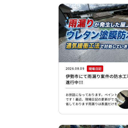
現場日記
2026.08.09
伊勢市にて雨漏り案件の防水工
進行中!!!
お世話になっております。ペイントワンの
です！最近、現場日記の更新ができておら
省しております雨漏りは表面だけを塗って
らないことがあります雨漏りが発生すると
び割れている部分にコーキングを入れたり
から防水材を塗ったりすれば直るように思
るかもしれません。しかし、実際の防水工
は、雨水の入口が目に見えるひび割れだけ