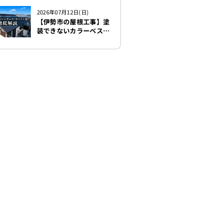
おります！！
2026年07月12日(日)
【伊勢市の屋根工事】塗
装できないカラーベスト
をC/guard（シーガー
ド）でカバー工法 徹底
解説！！