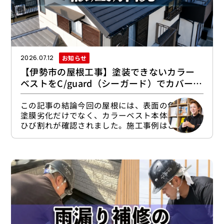
お知らせ
2026.07.12
【伊勢市の屋根工事】塗装できないカラー
ベストをC/guard（シーガード）でカバー工
法 徹底解説！！
この記事の結論今回の屋根には、表面の色あせや
塗膜劣化だけでなく、カラーベスト本体の反りや
ひび割れが確認されました。施工事例はこちらで
す。外壁塗装とシーガード屋根カバー工法｜築30
年住宅の施工事例【伊勢市】屋根塗装は屋根材の
表面を保護する工事であり、すでに発生している
反りやひび割れを元に戻すことはできません。そ
こで今回は、塗装ではなく、既存のカラーベスト
を鋼板屋根材で覆うC/guard（シーガード）カバ
ー工法を採用しました。既存屋根を利用できる状
態であることを確認したうえ