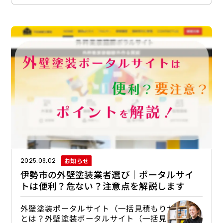
関わる「樹脂」色を決める「顔料」このうち、塗
料のグレード（等級）を決定づけるのは、主に
「樹脂」の種類です。外壁塗装リフォームを検討
するときには、塗料グレードごとの特徴と費用の
バランスを比較しながら、どの塗料で塗装したい
かを前もって考えておくのがおすすめです。どの
塗料グレードを選べばいい？後悔しない選び方の
ポイントとはグレードは塗料を選ぶ大
お知らせ
2025.08.02
伊勢市の外壁塗装業者選び｜ポータルサイ
トは便利？危ない？注意点を解説します
外壁塗装ポータルサイト（一括見積もりサイト）
とは？外壁塗装ポータルサイト（一括見積もりサ