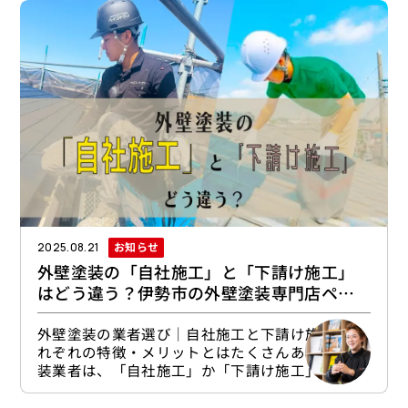
も防水工事の一種になります。防水工事にはウレ
タン防水、FRP防水、シート防水などいろんな種
類があり、建物の形状や工事する面積、求められ
る機能に合わせて最適なものを選びます。防水工
事はどんな業者がやってくれる？住まい
お知らせ
2025.08.21
外壁塗装の「自社施工」と「下請け施工」
はどう違う？伊勢市の外壁塗装専門店ペイ
ントワンが解説
外壁塗装の業者選び｜自社施工と下請け施工、そ
れぞれの特徴・メリットとはたくさんある外壁塗
装業者は、「自社施工」か「下請け施工」かで大
きく二種類に分けることができます。実はこの違
いは、単に会社の体制の違いというだけにとどま