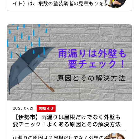
イト）は、複数の塗装業者の見積もりをまとめて
取得できる、インターネット上のサービスです。
ユーザーが外壁塗装ポータルサイトを利用する基
本的な流れは、下記のようになっていることが多
いようです。塗装したい建物のタイプ・広さ・築
年数などを入力する塗装したい箇所を選択する
（外壁のみ、外壁＋屋根、など）ユーザーの氏
名・住所・電話番号・メールアドレスなどを登録
する以上の
お知らせ
2025.07.21
【伊勢市】雨漏りは屋根だけでなく外壁も
要チェック！よくある原因とその解決方法
雨漏りの原因は？屋根だけでなく外壁の不具合も