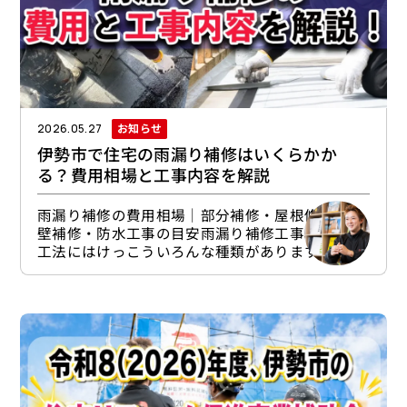
お知らせ
2026.05.27
伊勢市で住宅の雨漏り補修はいくらかか
る？費用相場と工事内容を解説
雨漏り補修の費用相場｜部分補修・屋根修理・外
壁補修・防水工事の目安雨漏り補修工事の内容・
工法にはけっこういろんな種類があります。雨漏
りの発生箇所や原因箇所、建物の構造、さらに雨
漏りがどの程度放置されてきたかなどで、どう直
すかがかなり変わってくるんです。たとえばコー
キングの打ち替えのような小さな補修で済む場合
もあれば、屋根材や板金の修理、外壁の補修、ベ
ランダの防水補修が必要なケースもあります。ま
ずは、どの部分にどのような補修が必要になりや
すいのかを整理しておきまし