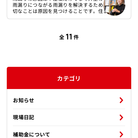
雨漏りにつながる雨漏りを解決するためにまず大
切なことは原因を見つけることです。住まいは基
本的に、屋根材外壁材屋根材・外壁材の下の防水
シート塗装窓・ドアなどの開口部の防水パッキン
隙間を埋めるコーキング（シーリング）防水層な
11
どによって十分な防水機能を備えています。雨漏
全
件
りがするということはこういった機能に何らかの
問題が起きていることが考えられます。もしかす
ると雨漏りは屋根で起こるもの、というイメージ
を持たれる
カテゴリ
お知らせ
現場日記
補助金について