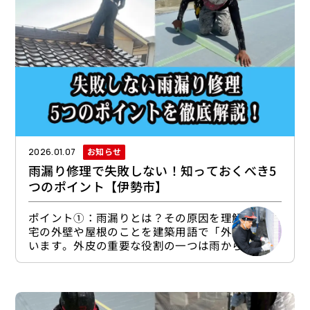
ておきましょう。外壁塗装は入居率アップ・退去
率ダウンに効果あり！賃貸の経営では、物件の見
た目は内覧数と成約率
お知らせ
2026.01.07
雨漏り修理で失敗しない！知っておくべき5
つのポイント【伊勢市】
ポイント①：雨漏りとは？その原因を理解する住
宅の外壁や屋根のことを建築用語で「外皮」と言
います。外皮の重要な役割の一つは雨から住まい
を守ること。そのために屋根材・外壁材の下に防
水シートを張り巡らし、隙間はシーリングでしっ
かり塞ぎます。複雑な形状の箇所では特に「雨仕
舞い（あめじまい）」と呼ばれる防水加工を念入