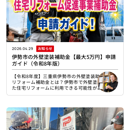
お知らせ
2026.04.29
伊勢市の外壁塗装補助金【最大5万円】申請
ガイド（令和8年版）
【令和8年度】三重県伊勢市の外壁塗装助成金・
リフォーム補助金とは？伊勢市で外壁塗装を含め
た住宅リフォームに利用できる可能性があるのは
「住宅リフォーム促進事業補助金」です。これは
伊勢市内の住宅リフォーム工事を幅広く対象にし
た補助制度で、工事費（税抜）が20万円以上の工
事が対象住宅リフォーム工事費の10％を補助上限
金額は5万円その他の補助制度との併用不可とい
う内容になっています。住宅リフォーム促進事業
補助金は【4月1日】より受付中！令和8年度は4月