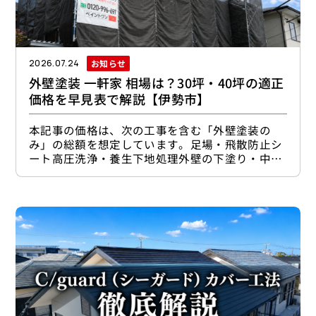
お知らせ
2026.07.24
外壁塗装 一軒家 相場は？30坪・40坪の適正
価格を早見表で解説【伊勢市】
本記事の価格は、次の工事を含む「外壁塗装の
み」の総額を想定しています。足場・飛散防止シ
ート高圧洗浄・養生下地処理外壁の下塗り・中塗
り・上塗り一般的なシーリング工事軒天・雨樋・
破風板などの付帯部塗装屋根塗装、ベランダ防
水、外壁材の張り替え、大規模な雨漏り修理は含
みません。まず確認したい一軒家の外壁塗装相場
この記事でわかること：30坪・40坪の適正価格と
判断基準この記事では、伊勢市で一軒家の外壁塗
装を検討している方に向けて、次の内容を解説し
ます。30坪・40坪住宅の外壁塗装相場