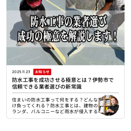
りに行います。雨漏りが起きているなら、外壁や
屋根周りに劣化や破損があることが予想されま
す。施工不良や自然災害などで防水機能に問題が
起きているというパターンもあります。
お知らせ
2025.11.23
防水工事を成功させる極意とは？伊勢市で
信頼できる業者選びの新常識
住まいの防水工事って何をする？どんな業者が請
け負ってくれる？防水工事とは、建物の屋根、ベ
ランダ、バルコニーなど雨水が侵入する可能性の
ある箇所に、水の浸入を防ぐための『防水層』を
つくる工事です。加えて、外壁塗装では必ずと言
っていいほど行うシーリング（コーキング）工事