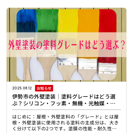
らず、後悔しない外壁塗装リフォームを行ないた
い消費者のみなさんにとっても大切なポイントに
なります。それぞれの特徴・メリットは下記のよ
うに異なります。「自社施工」とは？自社施工で
は一社のみで外壁塗装工事を行います。打ち合わ
せから
お知らせ
2025.08.12
伊勢市の外壁塗装｜塗料グレードはどう選
ぶ？シリコン・フッ素・無機・光触媒・ウ
レア
はじめに：屋根・外壁塗料の「グレード」とは屋
根・外壁塗装に使用される塗料の主成分は、大き
く分けて以下の2つです。塗膜の性能・耐久性に