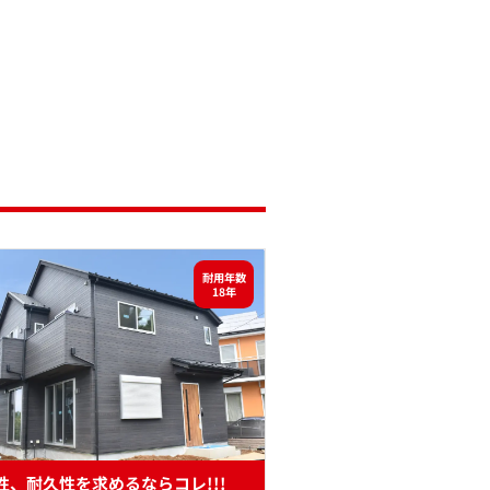
耐用年数
18年
性、耐久性を求めるならコレ!!!