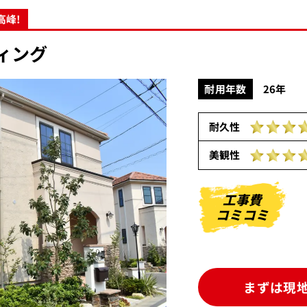
高峰!
ィング
耐用年数
26年
耐久性
美観性
工事費
コミコミ
まずは現