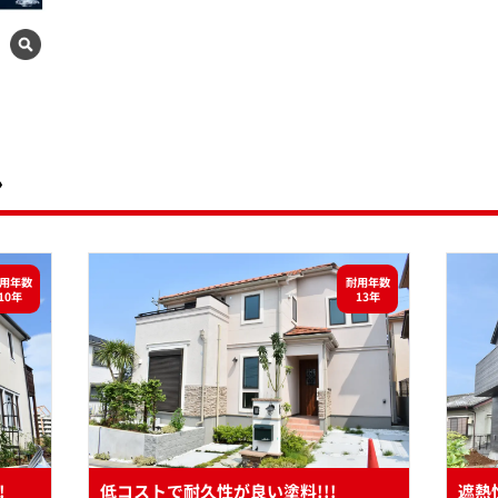
ン
用年数
耐用年数
10年
13年
!
低コストで耐久性が良い塗料!!!
遮熱