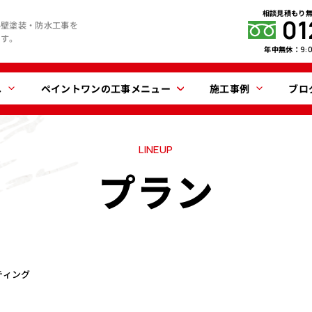
相談見積もり
01
外壁塗装・防水工事を
ます。
年中無休：
9:
へ
ペイントワンの工事メニュー
施工事例
ブロ
LINEUP
プラン
ティング