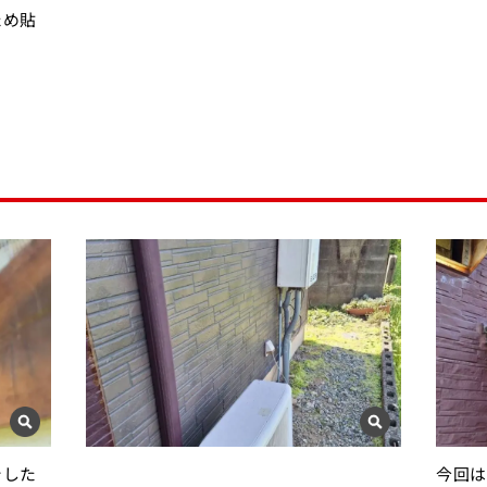
ため貼
シした
今回は