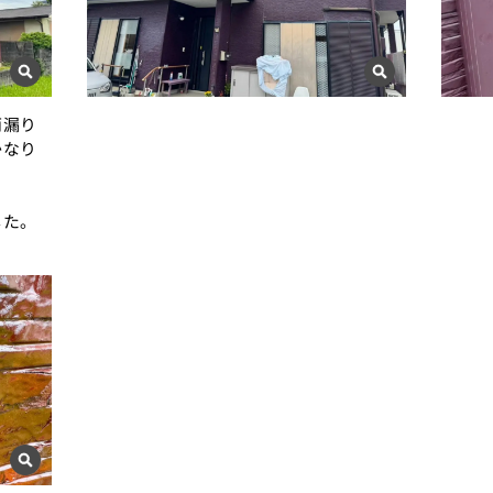
雨漏り
かなり
？
した。