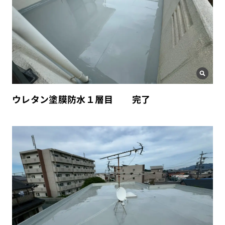
ウレタン塗膜防水１層目 完了