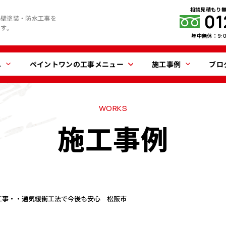
相談見積もり
01
外壁塗装・防水工事を
ます。
年中無休：
9:
へ
ペイントワンの工事メニュー
施工事例
ブロ
WORKS
施工事例
工事・・通気緩衝工法で今後も安心 松阪市