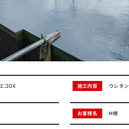
エコDX
ウレタン
施工内容
M様
お客様名