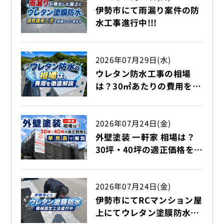
伊勢市にて雨漏り案件の防
水工事進行中!!!
2026年07月29日(水)
ウレタン防水工事の相場
は？30㎡あたりの費用を徹
底解説!!!【伊勢市】
2026年07月24日(金)
外壁塗装 一軒家 相場は？
30坪・40坪の適正価格を早
見表で解説【伊勢市】
2026年07月24日(金)
伊勢市にてRCマンション屋
上にてウレタン塗膜防水機