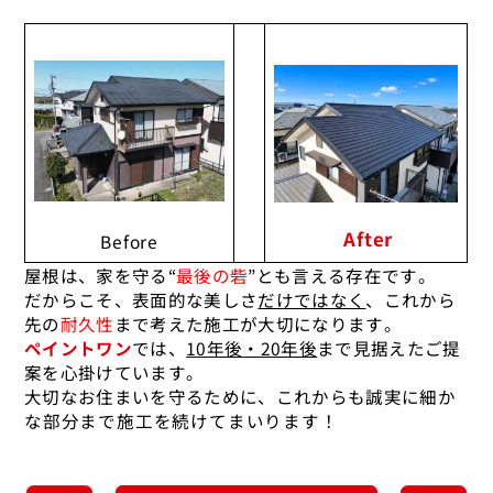
After
Before
屋根は、家を守る“
最後の砦
”とも言える存在です。
だからこそ、表面的な美しさ
だけではなく
、これから
先の
耐久性
まで考えた施工が大切になります。
ペイントワン
では、
10年後・20年後
まで見据えたご提
案を心掛けています。
大切なお住まいを守るために、これからも誠実に
細か
な部分まで
施工を続けてまいります！