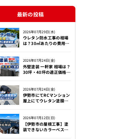
最新の投稿
2026年07月29日(水)
ウレタン防水工事の相場
は？30㎡あたりの費用を
徹底解説!!!【伊勢市】
2026年07月24日(金)
外壁塗装 一軒家 相場は？
30坪・40坪の適正価格を
早見表で解説【伊勢市】
2026年07月24日(金)
伊勢市にてRCマンション
屋上にてウレタン塗膜防
水機械固定工法を行って
おります！！
2026年07月12日(日)
【伊勢市の屋根工事】塗
装できないカラーベスト
をC/guard（シーガー