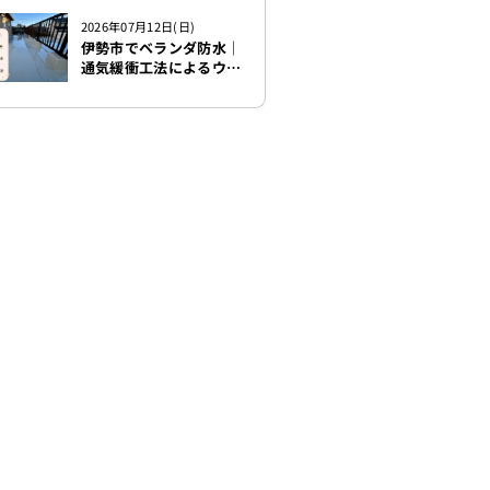
ド）でカバー工法 徹底
解説！！
2026年07月12日(日)
伊勢市でベランダ防水｜
通気緩衝工法によるウレ
タン防水の施工事例