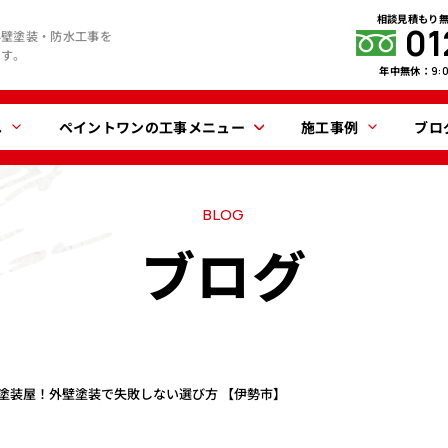
相談見積もり
01
外壁塗装・防水工事を
ます。
年中無休：
9:
へ
ペイントワンの工事メニュー
施工事例
ブロ
BLOG
ブログ
s 塗装屋！外壁塗装で失敗しない選び方 【伊勢市】