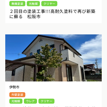
無機塗装
光触媒
クリヤー
２回目の塗装工事!!!高耐久塗料で再び新築
に蘇る 松阪市
伊勢市
外壁塗装
光触媒
ウレア
クリヤー