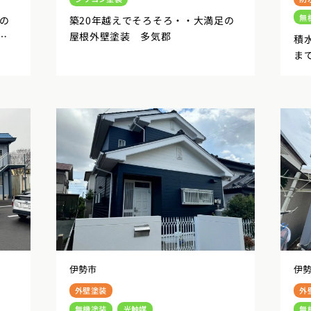
無
の
築20年越えでそろそろ・・大満足の
屋根外壁塗装 多気郡
積
ま
根
伊勢市
伊
外壁塗装
外
無機塗装
光触媒
無