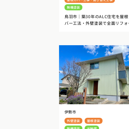
無機塗装
鳥羽市｜築30年のALC住宅を屋根
バー工法・外壁塗装で全面リフォ
ムした施工事例
伊勢市
外壁塗装
屋根塗装
無機塗装
光触媒