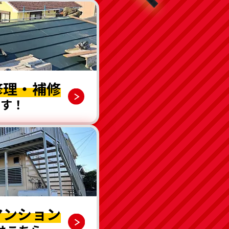
修理・補修
です！
マンション