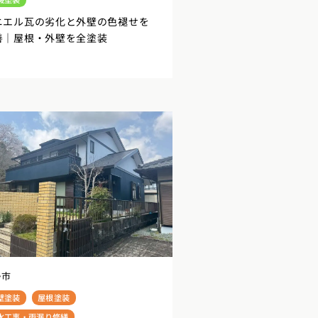
ニエル瓦の劣化と外壁の色褪せを
善｜屋根・外壁を全塗装
勢市
壁塗装
屋根塗装
水工事・雨漏り修繕