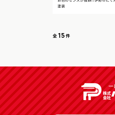
お色のセンスが抜群!!伊勢市にて
塗装
15
全
件