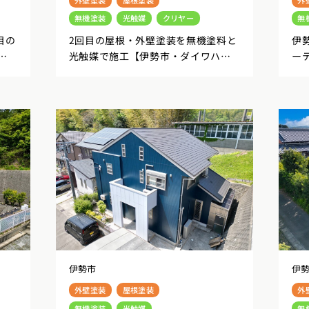
無機塗装
光触媒
クリヤー
無
目の
2回目の屋根・外壁塗装を無機塗料と
伊
し
光触媒で施工【伊勢市・ダイワハウ
ー
ス施工事例】
伊勢市
伊
外壁塗装
屋根塗装
外
無機塗装
光触媒
無