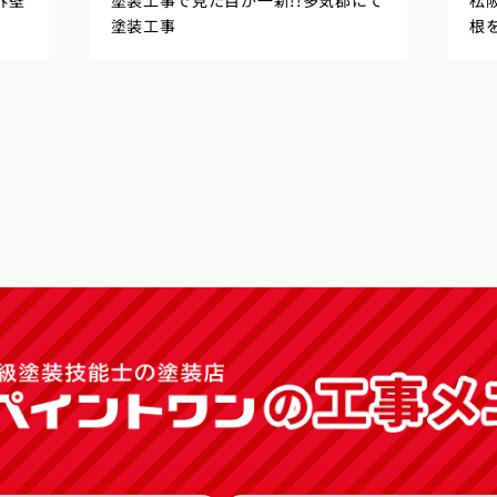
外壁
塗装工事で見た目が一新!!多気郡にて
松
塗装工事
根