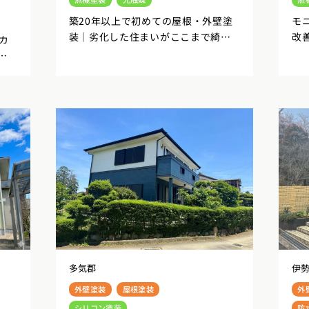
築20年以上で初めての屋根・外壁塗
モ
装｜劣化した住まいがここまで綺麗
改
カ
になりました 伊勢市
ー
多気郡
伊
外壁塗装
屋根塗装
外
シリコン塗装
防