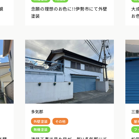
観
念願の理想のお色に!!伊勢市にて外壁
大
塗装
お
多気郡
三
外壁塗装
その他
屋
無機塗装
フ