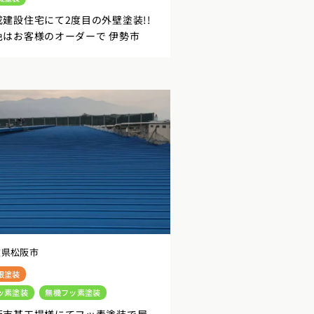
成建設住宅にて2度目の外壁塗装!!
色はお客様のオーダーで 伊勢市
重県松阪市
根塗装
ッ素塗装
無機フッ素塗装