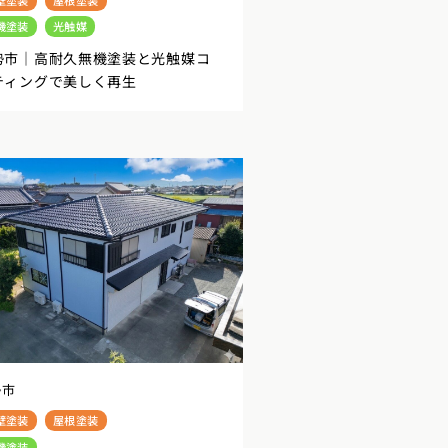
機塗装
光触媒
勢市｜高耐久無機塗装と光触媒コ
ティングで美しく再生
勢市
壁塗装
屋根塗装
機塗装