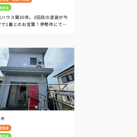
機塗装
水ハウス築30年。3回目の塗装が今
でで1番とのお言葉！伊勢市にて屋
外壁塗装
勢市
壁塗装
機塗装